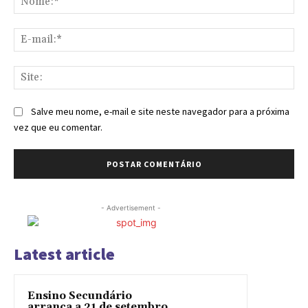
E-
mai
Sit
Salve meu nome, e-mail e site neste navegador para a próxima
vez que eu comentar.
- Advertisement -
Latest article
Ensino Secundário
arranca a 21 de setembro