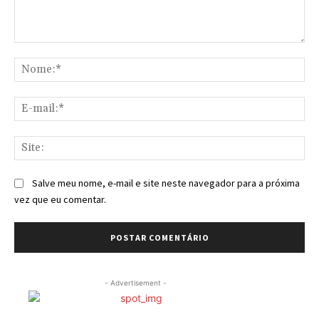
Comentário:
No
E-
mai
Sit
Salve meu nome, e-mail e site neste navegador para a próxima
vez que eu comentar.
- Advertisement -