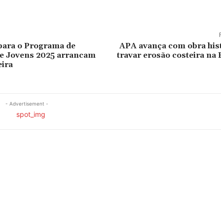
para o Programa de
APA avança com obra hist
e Jovens 2025 arrancam
travar erosão costeira na 
eira
- Advertisement -