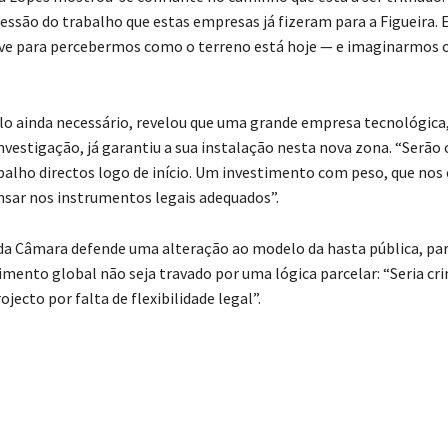
ssão do trabalho que estas empresas já fizeram para a Figueira. 
ve para percebermos como o terreno está hoje — e imaginarmos o
ilo ainda necessário, revelou que uma grande empresa tecnológica,
nvestigação, já garantiu a sua instalação nesta nova zona. “Serão 
balho directos logo de início. Um investimento com peso, que nos
ar nos instrumentos legais adequados”.
da Câmara defende uma alteração ao modelo da hasta pública, par
timento global não seja travado por uma lógica parcelar: “Seria cr
ojecto por falta de flexibilidade legal”.
tilhado