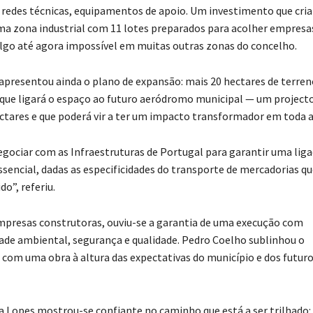
redes técnicas, equipamentos de apoio. Um investimento que cria
ma zona industrial com 11 lotes preparados para acolher empresa
go até agora impossível em muitas outras zonas do concelho.
apresentou ainda o plano de expansão: mais 20 hectares de terre
que ligará o espaço ao futuro aeródromo municipal — um project
ctares e que poderá vir a ter um impacto transformador em toda a
gociar com as Infraestruturas de Portugal para garantir uma liga
essencial, dadas as especificidades do transporte de mercadorias qu
do”, referiu.
mpresas construtoras, ouviu-se a garantia de uma execução com
ade ambiental, segurança e qualidade. Pedro Coelho sublinhou o
om uma obra à altura das expectativas do município e dos futur
 Lopes mostrou-se confiante no caminho que está a ser trilhado