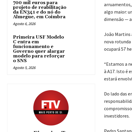
700 mil euros para
arruamentos, 
projeto de reabilitação
algo maior: u
da EN341 e do nó do
Almegue, em Coimbra
dimensão — al
Agosto 6, 2026
João Martins 
Primeira USF Modelo
nova rotunda 
C entra em
funcionamento e
ocupará 57 he
Governo quer alargar
modelo para reforçar
o SNS
“Estamos a ne
Agosto 5, 2026
à A17. Isto é 
estará envolvi
Do lado das e
responsabilid
compromisso c
investidores.
Pedro Santana