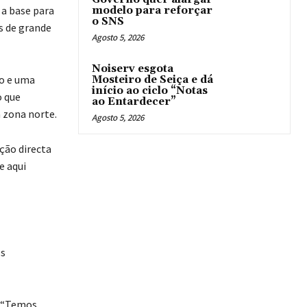
 a base para
modelo para reforçar
o SNS
s de grande
Agosto 5, 2026
Noiserv esgota
no e uma
Mosteiro de Seiça e dá
início ao ciclo “Notas
o que
ao Entardecer”
 zona norte.
Agosto 5, 2026
ção directa
e aqui
os
: “Temos