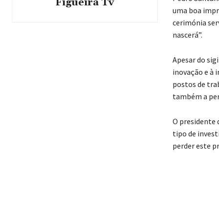
Figueira Tv
uma boa impre
cerimónia ser
nascerá”.
Apesar do sig
inovação e à i
postos de tra
também a pens
O presidente 
tipo de inves
perder este pr
Compar