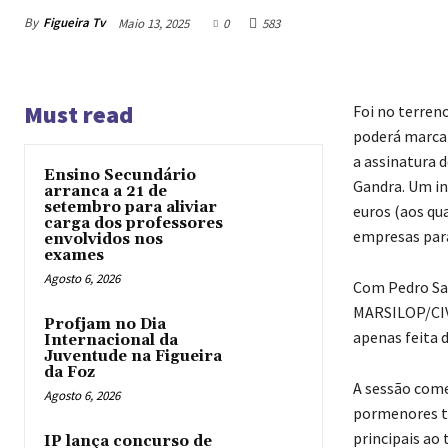
By
Figueira Tv
Maio 13, 2025
0
583
Must read
Foi no terren
poderá marcar
a assinatura 
Ensino Secundário
Gandra. Um in
arranca a 21 de
setembro para aliviar
euros (aos qua
carga dos professores
empresas para
envolvidos nos
exames
Agosto 6, 2026
Com Pedro San
MARSILOP/CIVI
Profjam no Dia
apenas feita d
Internacional da
Juventude na Figueira
da Foz
A sessão come
Agosto 6, 2026
pormenores té
principais ao 
IP lança concurso de