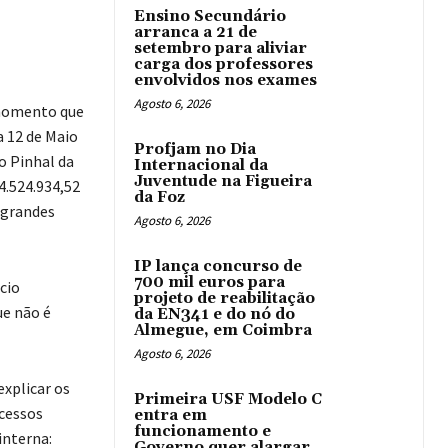
Ensino Secundário
arranca a 21 de
setembro para aliviar
carga dos professores
envolvidos nos exames
Agosto 6, 2026
 momento que
a 12 de Maio
Profjam no Dia
o Pinhal da
Internacional da
Juventude na Figueira
4.524.934,52
da Foz
r grandes
Agosto 6, 2026
IP lança concurso de
700 mil euros para
cio
projeto de reabilitação
e não é
da EN341 e do nó do
Almegue, em Coimbra
Agosto 6, 2026
explicar os
Primeira USF Modelo C
acessos
entra em
funcionamento e
interna:
Governo quer alargar