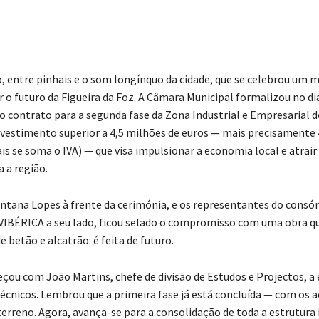
Compartilhado
o, entre pinhais e o som longínquo da cidade, que se celebrou um
 o futuro da Figueira da Foz. A Câmara Municipal formalizou no di
do contrato para a segunda fase da Zona Industrial e Empresarial d
vestimento superior a 4,5 milhões de euros — mais precisamente 
is se soma o IVA) — que visa impulsionar a economia local e atrai
 a região.
tana Lopes à frente da cerimónia, e os representantes do consór
BÉRICA a seu lado, ficou selado o compromisso com uma obra qu
e betão e alcatrão: é feita de futuro.
çou com João Martins, chefe de divisão de Estudos e Projectos, a 
cnicos. Lembrou que a primeira fase já está concluída — com os 
terreno. Agora, avança-se para a consolidação de toda a estrutura 