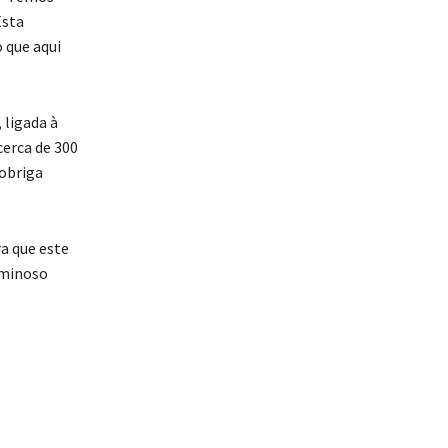
Esta
 que aqui
 ligada à
cerca de 300
 obriga
a que este
iminoso