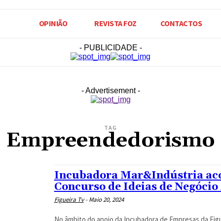
OPINIÃO
REVISTA FOZ
CONTACTOS
- PUBLICIDADE -
- Advertisement -
TAG
Empreendedorismo
Incubadora Mar&Indústria acol
Concurso de Ideias de Negócio 
Figueira Tv
-
Maio 20, 2024
No âmbito do apoio da Incubadora de Empresas da Figu