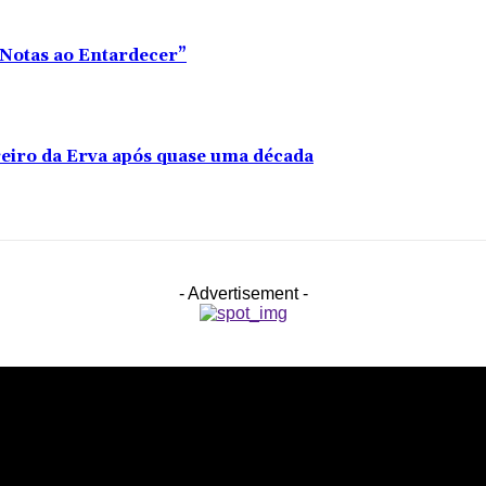
 “Notas ao Entardecer”
reiro da Erva após quase uma década
- Advertisement -