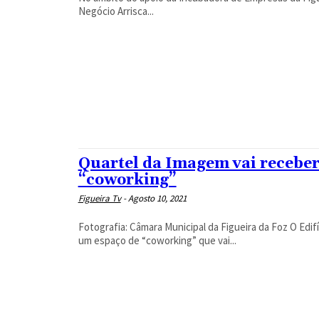
Negócio Arrisca...
Quartel da Imagem vai receber
“coworking”
Figueira Tv
-
Agosto 10, 2021
Fotografia: Câmara Municipal da Figueira da Foz O Edifício Quartel da Imagem, antiga sede dos bombeiros municipais, vai ter
um espaço de “coworking” que vai...