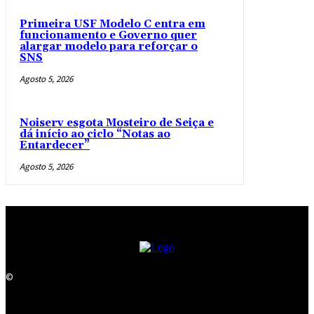
Primeira USF Modelo C entra em
funcionamento e Governo quer
alargar modelo para reforçar o
SNS
Agosto 5, 2026
Noiserv esgota Mosteiro de Seiça e
dá início ao ciclo “Notas ao
Entardecer”
Agosto 5, 2026
©