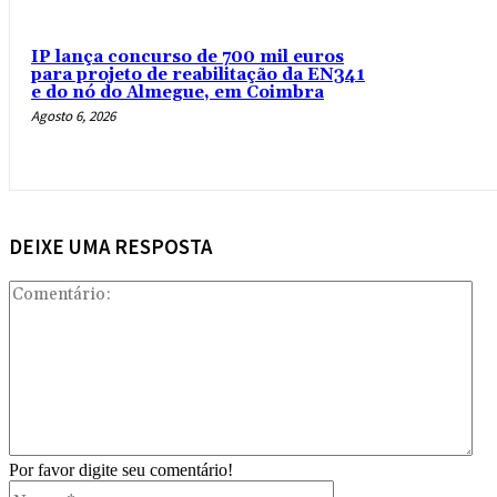
IP lança concurso de 700 mil euros
para projeto de reabilitação da EN341
e do nó do Almegue, em Coimbra
Agosto 6, 2026
DEIXE UMA RESPOSTA
Com
Por favor digite seu comentário!
Nome:*