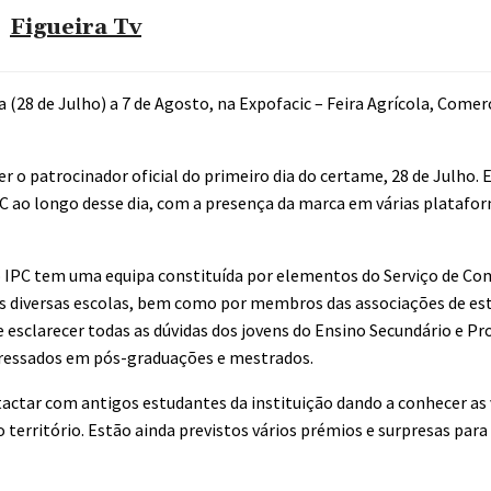
Figueira Tv
 (28 de Julho) a 7 de Agosto, na Expofacic – Feira Agrícola, Comerc
r o patrocinador oficial do primeiro dia do certame, 28 de Julho. 
PC ao longo desse dia, com a presença da marca em várias platafo
, o IPC tem uma equipa constituída por elementos do Serviço de C
s diversas escolas, bem como por membros das associações de es
 esclarecer todas as dúvidas dos jovens do Ensino Secundário e Pro
teressados em pós-graduações e mestrados.
tactar com antigos estudantes da instituição dando a conhecer as
território. Estão ainda previstos vários prémios e surpresas para