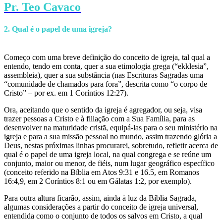
Pr. Teo Cavaco
2. Qual é o papel de uma igreja?
Começo com uma breve definição do conceito de igreja, tal qual a
entendo, tendo em conta, quer a sua etimologia grega (“ekklesia”,
assembleia), quer a sua substância (nas Escrituras Sagradas uma
“comunidade de chamados para fora”, descrita como “o corpo de
Cristo” – por ex. em 1 Coríntios 12:27).
Ora, aceitando que o sentido da igreja é agregador, ou seja, visa
trazer pessoas a Cristo e à filiação com a Sua Família, para as
desenvolver na maturidade cristã, equipá-las para o seu ministério na
igreja e para a sua missão pessoal no mundo, assim trazendo glória a
Deus, nestas próximas linhas procurarei, sobretudo, refletir acerca de
qual é o papel de uma igreja local, na qual congrega e se reúne um
conjunto, maior ou menor, de fiéis, num lugar geográfico específico
(conceito referido na Bíblia em Atos 9:31 e 16.5, em Romanos
16:4,9, em 2 Coríntios 8:1 ou em Gálatas 1:2, por exemplo).
Para outra altura ficarão, assim, ainda à luz da Bíblia Sagrada,
algumas considerações a partir do conceito de igreja universal,
entendida como o conjunto de todos os salvos em Cristo, a qual