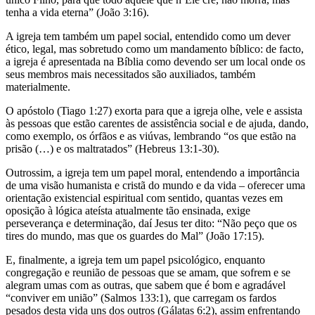
tenha a vida eterna” (João 3:16).
A igreja tem também um papel social, entendido como um dever
ético, legal, mas sobretudo como um mandamento bíblico: de facto,
a igreja é apresentada na Bíblia como devendo ser um local onde os
seus membros mais necessitados são auxiliados, também
materialmente.
O apóstolo (Tiago 1:27) exorta para que a igreja olhe, vele e assista
às pessoas que estão carentes de assistência social e de ajuda, dando,
como exemplo, os órfãos e as viúvas, lembrando “os que estão na
prisão (…) e os maltratados” (Hebreus 13:1-30).
Outrossim, a igreja tem um papel moral, entendendo a importância
de uma visão humanista e cristã do mundo e da vida – oferecer uma
orientação existencial espiritual com sentido, quantas vezes em
oposição à lógica ateísta atualmente tão ensinada, exige
perseverança e determinação, daí Jesus ter dito: “Não peço que os
tires do mundo, mas que os guardes do Mal” (João 17:15).
E, finalmente, a igreja tem um papel psicológico, enquanto
congregação e reunião de pessoas que se amam, que sofrem e se
alegram umas com as outras, que sabem que é bom e agradável
“conviver em união” (Salmos 133:1), que carregam os fardos
pesados desta vida uns dos outros (Gálatas 6:2), assim enfrentando