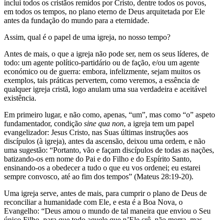
inclui todos os cristãos remidos por Cristo, dentre todos os povos,
em todos os tempos, no plano eterno de Deus arquitetada por Ele
antes da fundação do mundo para a eternidade.
Assim, qual é o papel de uma igreja, no nosso tempo?
Antes de mais, o que a igreja não pode ser, nem os seus líderes, de
todo: um agente político-partidário ou de fação, e/ou um agente
económico ou de guerra: embora, infelizmente, sejam muitos os
exemplos, tais práticas pervertem, como veremos, a essência de
qualquer igreja cristã, logo anulam uma sua verdadeira e aceitável
existência.
Em primeiro lugar, e não como, apenas, “um”, mas como “o” aspeto
fundamentador, condição
sine qua non
, a igreja tem um papel
evangelizador: Jesus Cristo, nas Suas últimas instruções aos
discípulos (à igreja), antes da ascensão, deixou uma ordem, e não
uma sugestão: “Portanto, vão e façam discípulos de todas as nações,
batizando-os em nome do Pai e do Filho e do Espírito Santo,
ensinando-os a obedecer a tudo o que eu vos ordenei; eu estarei
sempre convosco, até ao fim dos tempos” (Mateus 28:19-20).
Uma igreja serve, antes de mais, para cumprir o plano de Deus de
reconciliar a humanidade com Ele, e esta é a Boa Nova, o
Evangelho: “Deus amou o mundo de tal maneira que enviou o Seu
único Filho, para que todo aquele que n’Ele crê, não morra, mas