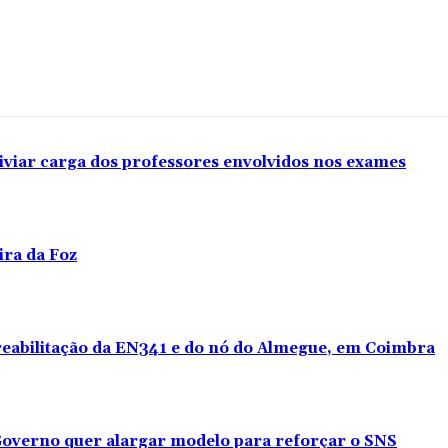
iviar carga dos professores envolvidos nos exames
ira da Foz
 reabilitação da EN341 e do nó do Almegue, em Coimbra
overno quer alargar modelo para reforçar o SNS