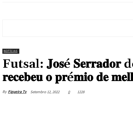
NOTÍCIAS
Futsal: 𝐉𝐨𝐬é 𝐒𝐞𝐫𝐫𝐚
𝐫𝐞𝐜𝐞𝐛𝐞𝐮 𝐨 𝐩𝐫é𝐦𝐢𝐨 𝐝𝐞 𝐦𝐞𝐥
By
Figueira Tv
Setembro 12, 2022
0
1228