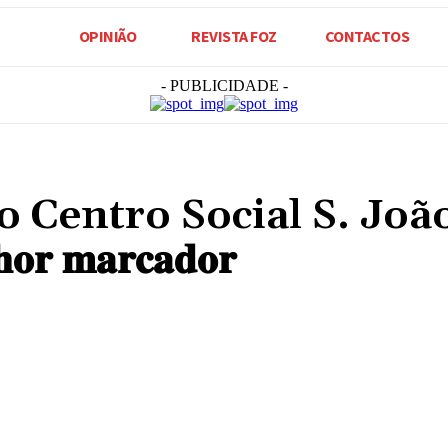
OPINIÃO
REVISTA FOZ
CONTACTOS
- PUBLICIDADE -
𝐨𝐫 do Centro Social S. Joã
𝐡𝐨𝐫 𝐦𝐚𝐫𝐜𝐚𝐝𝐨𝐫
Compartilhado