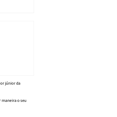
or júnior da
r maneira o seu