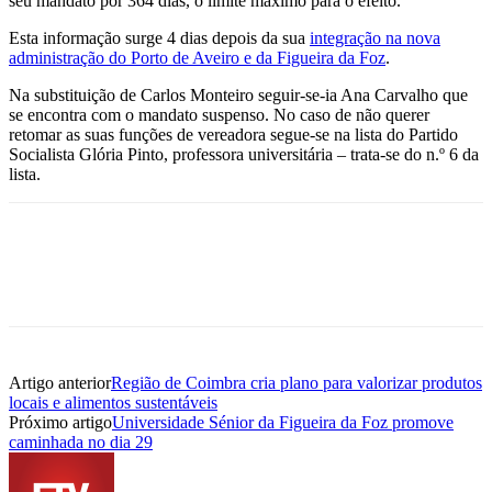
seu mandato por 364 dias, o limite máximo para o efeito.
Esta informação surge 4 dias depois da sua
integração na nova
administração do Porto de Aveiro e da Figueira da Foz
.
Na substituição de Carlos Monteiro seguir-se-ia Ana Carvalho que
se encontra com o mandato suspenso. No caso de não querer
retomar as suas funções de vereadora segue-se na lista do Partido
Socialista Glória Pinto, professora universitária – trata-se do n.º 6 da
lista.
Artigo anterior
Região de Coimbra cria plano para valorizar produtos
locais e alimentos sustentáveis
Próximo artigo
Universidade Sénior da Figueira da Foz promove
caminhada no dia 29