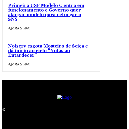
Primeira USF Modelo C entra em
funcionamento e Governo quer
alargar modelo para reforçar o
SNS
Agosto 5, 2026
Noiserv esgota Mosteiro de Seiça e
dá início ao ciclo “Notas ao
Entardecer”
Agosto 5, 2026
©