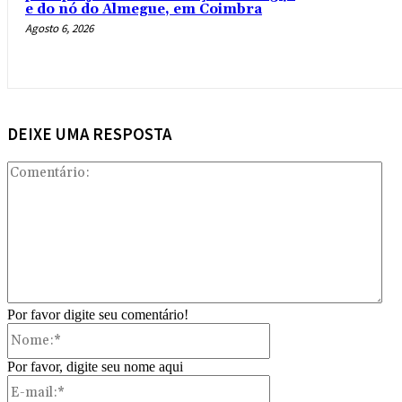
e do nó do Almegue, em Coimbra
Agosto 6, 2026
DEIXE UMA RESPOSTA
Com
Por favor digite seu comentário!
Nome:*
Por favor, digite seu nome aqui
E-
mail:*