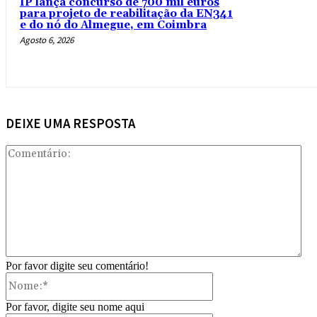
IP lança concurso de 700 mil euros
para projeto de reabilitação da EN341
e do nó do Almegue, em Coimbra
Agosto 6, 2026
DEIXE UMA RESPOSTA
Com
Por favor digite seu comentário!
Nome:*
Por favor, digite seu nome aqui