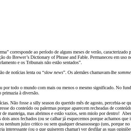
rma” corresponde ao período de alguns meses de verão, caracterizado p
ição do Brewer’s Dictionary of Phrase and Fable. Permaneceu em uso no
rlamento e os Tribunais não estão sentados”.
o de notícias lenta ou “
slow news
”. Os alemães chamavam-lhe
somme
hou por todo o mundo com mais ou menos o mesmo significado. No fundo
o primazia à diversão.
cias. Não fosse a silly season do querido mês de agosto, percebia-se qu
nteresse do conteúdo ou palermas porque aparecem recheadas de conteúdo
e manteiga, mas abrimos e estão vazios, sem miolo por dentro! Abenço
mos dois anos fechados (ou se calhar já esquecemos porque achamos qu
 ou nenhum juízo critico ou sem qualquer desassossego (uns, porque no
eja interessante (ou o que quiserem chamar) ver desfilar as suas opini