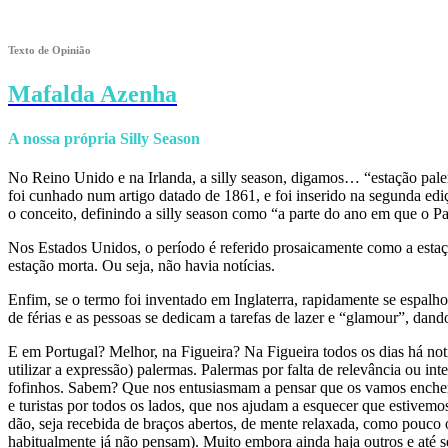
Texto de Opinião
Mafalda Azenha
A nossa própria Silly Season
No Reino Unido e na Irlanda, a silly season, digamos… “estação pale
foi cunhado num artigo datado de 1861, e foi inserido na segunda ed
o conceito, definindo a silly season como “a parte do ano em que o Pa
Nos Estados Unidos, o período é referido prosaicamente como a estaçã
estação morta. Ou seja, não havia notícias.
Enfim, se o termo foi inventado em Inglaterra, rapidamente se espal
de férias e as pessoas se dedicam a tarefas de lazer e “glamour”, dand
E em Portugal? Melhor, na Figueira? Na Figueira todos os dias há notí
utilizar a expressão) palermas. Palermas por falta de relevância ou i
fofinhos. Sabem? Que nos entusiasmam a pensar que os vamos encher d
e turistas por todos os lados, que nos ajudam a esquecer que estive
dão, seja recebida de braços abertos, de mente relaxada, como pouco
habitualmente já não pensam). Muito embora ainda haja outros e até s