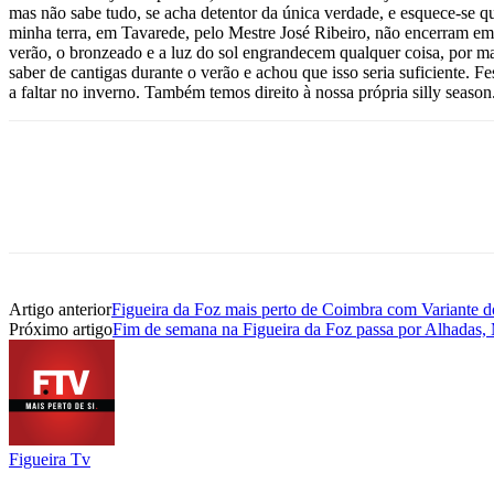
mas não sabe tudo, se acha detentor da única verdade, e esquece-se 
minha terra, em Tavarede, pelo Mestre José Ribeiro, não encerram em 
verão, o bronzeado e a luz do sol engrandecem qualquer coisa, por ma
saber de cantigas durante o verão e achou que isso seria suficiente. F
a faltar no inverno. Também temos direito à nossa própria silly season
Artigo anterior
Figueira da Foz mais perto de Coimbra com Variante
Próximo artigo
Fim de semana na Figueira da Foz passa por Alhadas,
Figueira Tv