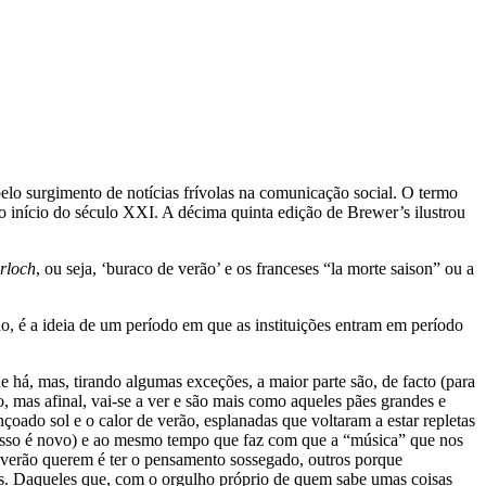
elo surgimento de notícias frívolas na comunicação social. O termo
 início do século XXI. A décima quinta edição de Brewer’s ilustrou
rloch
, ou seja, ‘buraco de verão’ e os franceses “la morte saison” ou a
, é a ideia de um período em que as instituições entram em período
e há, mas, tirando algumas exceções, a maior parte são, de facto (para
, mas afinal, vai-se a ver e são mais como aqueles pães grandes e
ado sol e o calor de verão, esplanadas que voltaram a estar repletas
e isso é novo) e ao mesmo tempo que faz com que a “música” que nos
 verão querem é ter o pensamento sossegado, outros porque
ões. Daqueles que, com o orgulho próprio de quem sabe umas coisas